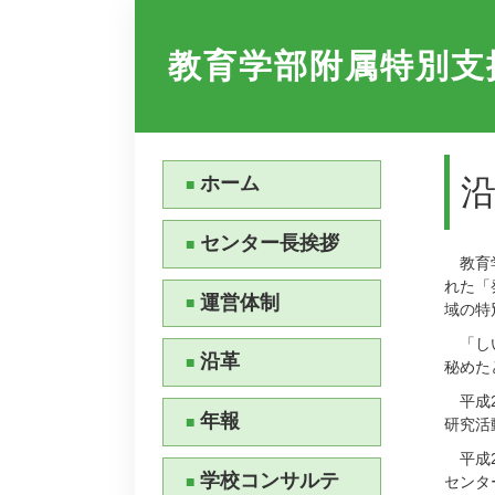
教育学部附属特別支
ホーム
センター長挨拶
教育学
れた「
運営体制
域の特
「しい
沿革
秘めた
平成2
年報
研究活
平成2
学校コンサルテ
センタ