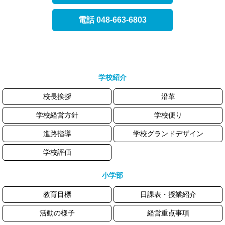
電話 048-663-6803
学校紹介
校長挨拶
沿革
学校経営方針
学校便り
進路指導
学校グランドデザイン
学校評価
小学部
教育目標
日課表・授業紹介
活動の様子
経営重点事項