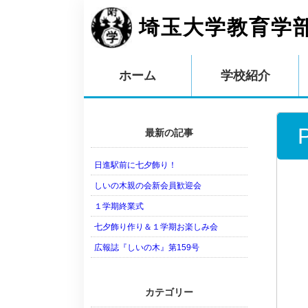
埼玉大学教育学
ホーム
学校紹介
最新の記事
日進駅前に七夕飾り！
しいの木親の会新会員歓迎会
１学期終業式
七夕飾り作り＆１学期お楽しみ会
広報誌『しいの木』第159号
カテゴリー