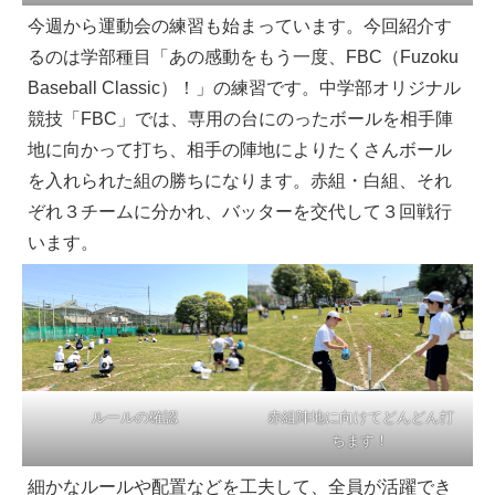
今週から運動会の練習も始まっています。今回紹介す
るのは学部種目「あの感動をもう一度、FBC（Fuzoku
Baseball Classic）！」の練習です。中学部オリジナル
競技「FBC」では、専用の台にのったボールを相手陣
地に向かって打ち、相手の陣地によりたくさんボール
を入れられた組の勝ちになります。赤組・白組、それ
ぞれ３チームに分かれ、バッターを交代して３回戦行
います。
ルールの確認
赤組陣地に向けてどんどん打
ちます！
細かなルールや配置などを工夫して、全員が活躍でき