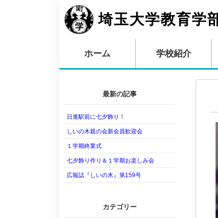
埼玉大学教育学
ホーム
学校紹介
最新の記事
日進駅前に七夕飾り！
しいの木親の会新会員歓迎会
１学期終業式
七夕飾り作り＆１学期お楽しみ会
広報誌『しいの木』第159号
カテゴリー