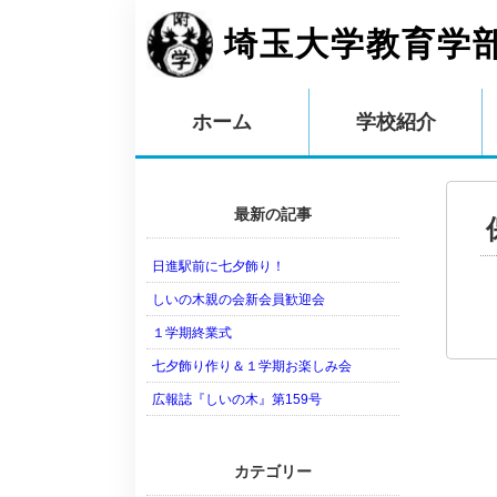
埼玉大学教育学
ホーム
学校紹介
最新の記事
日進駅前に七夕飾り！
しいの木親の会新会員歓迎会
１学期終業式
七夕飾り作り＆１学期お楽しみ会
広報誌『しいの木』第159号
カテゴリー