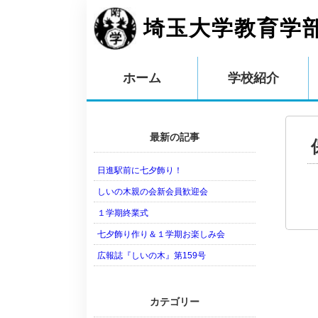
埼玉大学教育学
ホーム
学校紹介
最新の記事
日進駅前に七夕飾り！
しいの木親の会新会員歓迎会
１学期終業式
七夕飾り作り＆１学期お楽しみ会
広報誌『しいの木』第159号
カテゴリー