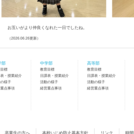
お互いがより仲良くなれた一日でしたね。
（2026.06.26更新）
学部
中学部
高等部
育目標
教育目標
教育目標
課表・授業紹介
日課表・授業紹介
日課表・授業紹介
動の様子
活動の様子
活動の様子
営重点事項
経営重点事項
経営重点事項
卒業生の方へ
本校いじめ防止基本方針
リンク
時間