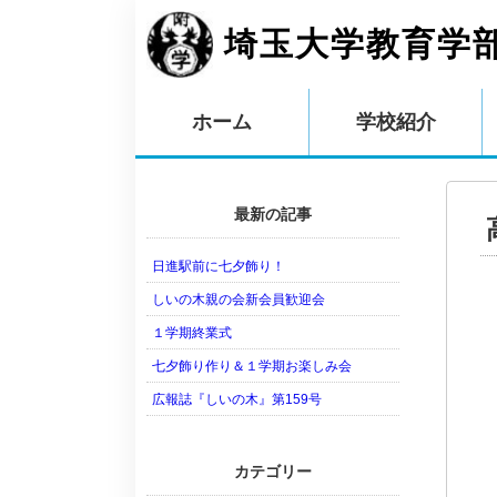
埼玉大学教育学
ホーム
学校紹介
最新の記事
日進駅前に七夕飾り！
しいの木親の会新会員歓迎会
１学期終業式
七夕飾り作り＆１学期お楽しみ会
広報誌『しいの木』第159号
カテゴリー