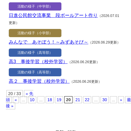
活動の様子（中学部）
日進公民館交流事業 段ボールアート作り
（2026.07.01
更新）
活動の様子（小学部）
みんなで あそぼう！～みずあそび～
（2026.06.29更新）
活動の様子（高等部）
高3 事後学習（校外学習）
（2026.06.26更新）
活動の様子（高等部）
高２ 事後学習（校外学習）
（2026.06.26更新）
20 / 33
« 先
頭
«
...
10
...
18
19
20
21
22
...
30
...
»
最
後 »