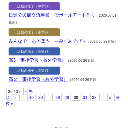
活動の様子（中学部）
日進公民館交流事業 段ボールアート作り
（2026.07.01
更新）
活動の様子（小学部）
みんなで あそぼう！～みずあそび～
（2026.06.29更新）
活動の様子（高等部）
高3 事後学習（校外学習）
（2026.06.26更新）
活動の様子（高等部）
高２ 事後学習（校外学習）
（2026.06.26更新）
30 / 33
« 先
頭
«
...
10
20
...
28
29
30
31
32
...
»
最
後 »