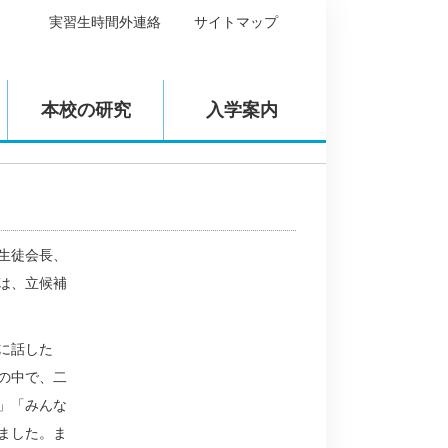
実習生時間外連絡
サイトマップ
本校の研究
入学案内
生徒会長、
は、立候補
に話した
の中で、二
」「みんな
ました。ま