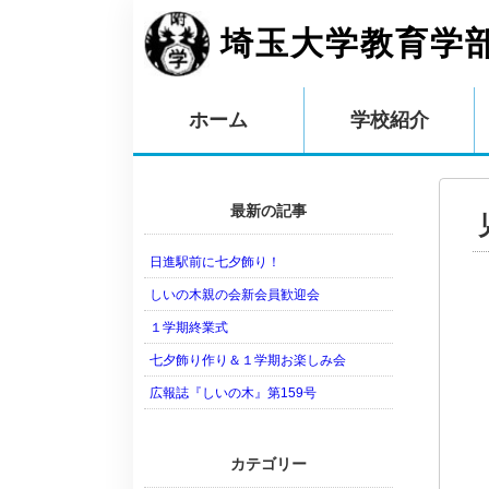
埼玉大学教育学
ホーム
学校紹介
最新の記事
日進駅前に七夕飾り！
しいの木親の会新会員歓迎会
１学期終業式
七夕飾り作り＆１学期お楽しみ会
広報誌『しいの木』第159号
カテゴリー