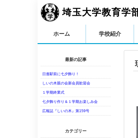
埼玉大学教育学
ホーム
学校紹介
最新の記事
日進駅前に七夕飾り！
しいの木親の会新会員歓迎会
１学期終業式
七夕飾り作り＆１学期お楽しみ会
広報誌『しいの木』第159号
カテゴリー