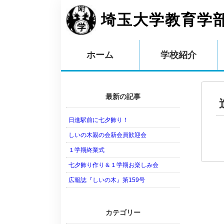
埼玉大学教育学
ホーム
学校紹介
最新の記事
日進駅前に七夕飾り！
しいの木親の会新会員歓迎会
１学期終業式
七夕飾り作り＆１学期お楽しみ会
広報誌『しいの木』第159号
カテゴリー